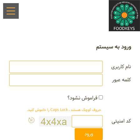
ورود به سیستم
نام کاربری
کلمه عبور
فراموش نشود؟
حروف کوچک هستند ، Caps Lock را خاموش کنید.
کد امنیتی