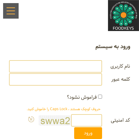
ورود به سیستم
نام کاربری
کلمه عبور
فراموش نشود؟
حروف کوچک هستند ، Caps Lock را خاموش کنید.
کد امنیتی