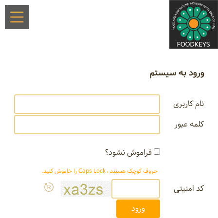
ورود به سیستم
نام کاربری
کلمه عبور
فراموش نشود؟
حروف کوچک هستند ، Caps Lock را خاموش کنید.
کد امنیتی