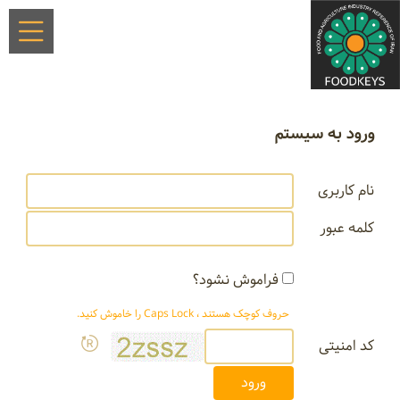
ورود به سیستم
نام کاربری
کلمه عبور
فراموش نشود؟
حروف کوچک هستند ، Caps Lock را خاموش کنید.
کد امنیتی