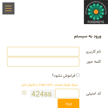
ورود به سیستم
نام کاربری
کلمه عبور
فراموش نشود؟
حروف کوچک هستند ، Caps Lock را خاموش کنید.
کد امنیتی