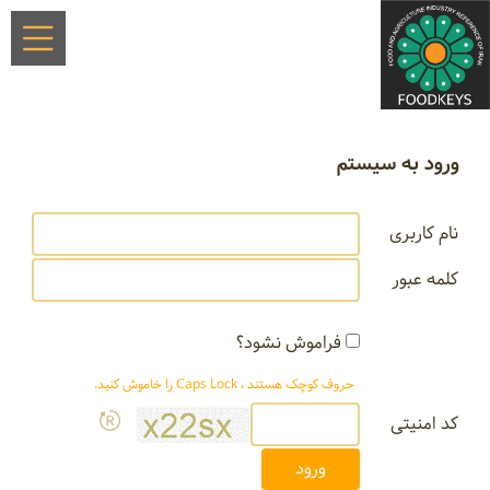
ورود به سیستم
نام کاربری
کلمه عبور
فراموش نشود؟
حروف کوچک هستند ، Caps Lock را خاموش کنید.
کد امنیتی