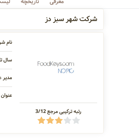
معرفی
تاریخچه
لیست
شرکت شهر سبز دز
نام ش
سال تاس
مدیر ع
عنوان 
رتبه ترکیبی مرجع 3/12