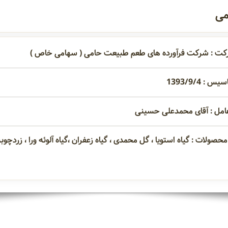
می
کت : شرکت فرآورده های طعم طبیعت حامی ( سهامی خاص )
 : 1393/9/4
امل : آقای محمدعلی حسینی
حصولات : گیاه استویا ، گل محمدی ، گیاه زعفران ،گیاه آلوئه ورا ، زردچوب
گیاه زعفران
گیاه آلوئه ورا
زردچوبه
اوکالیپتوس
گل هم