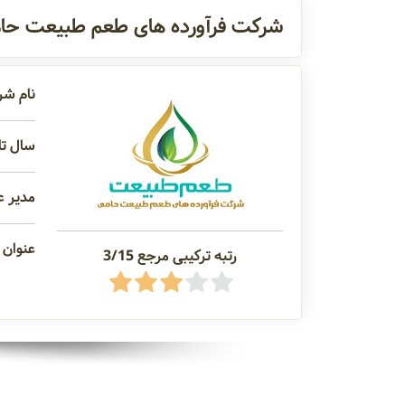
شرکت فرآورده های طعم طبیعت حا
نام شر
سال تاسیس
مدیر ع
عنوان م
رتبه ترکیبی مرجع 3/15
گیاه استویا
گل محمدی