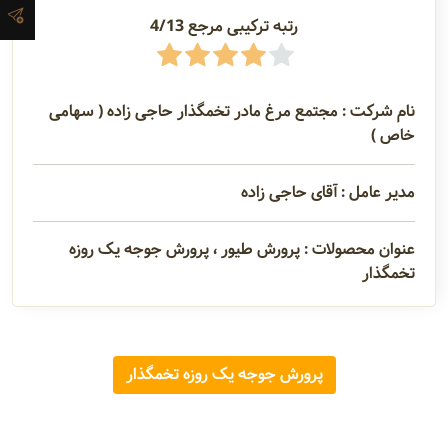
رتبه ترکیبی مرجع 4/13
آدرس و
اطلاعات
تماس
نام شرکت : مجتمع مرغ مادر تخمگذار حاجی زاده ( سهامی
خاص )
مدیران و
مدیر عامل : آقای حاجی زاده
مسئولین
عنوان محصولات : پرورش طیور ، پرورش جوجه یک روزه
تخمگذار
گالری
سابقه
پرورش جوجه یک روزه تخمگذار
شرکت