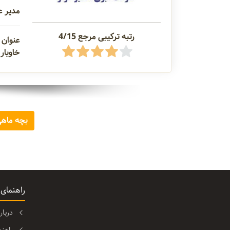
مدیر ع
رتبه ترکیبی مرجع 4/15
عنوان 
خاویار
بچه ماه
راهنمای
دربا
راهن