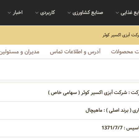
یع غذایی
صنایع کشاورزی
کاربردی
اخبار
کت آبزی اکسیر کوثر
 محصولات
آدرس و اطلاعات تماس
مدیران و مسئولین
کت : شرکت آبزی اکسیر کوثر ( سهامی خاص )
ری ( برند اصلی ) : ماهيچال
 : 1371/7/7