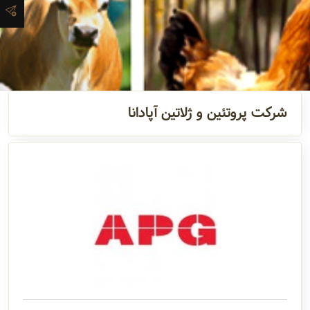
آدرس و
اطلاعات
تماس
شرکت پروتئین و ژلاتین آپادانا
مدیران و
مسئولین
گالری
سابقه
شرکت