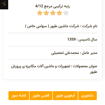
رتبه ترکیبی مرجع 4/12
آدرس و
اطلاعات
تماس
نام شرکت : شرکت ماشین طیور ( سهامی خاص )
مدیران و
سال تاسیس : 1359
مسئولین
مدیر عامل : محمدعلی تحصیلی
گالری
عنوان محصولات : تجهیزات و ماشین آلات مکانیزه ی پرورش
طیور
سابقه
شرکت
دانخوری
آبخوری طیور
قفس طیور
لاشه سوز