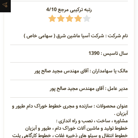
آدرس و
رتبه ترکیبی مرجع 4/10
اطلاعات
تماس
نام شرکت : شرکت آسیا ماشین شرق ( سهامی خاص )
مدیران و
سال تاسیس : 1390
مسئولین
مالک یا سهامداران : آقای مهندس مجید صالح پور
گالری
مدیر عامل : آقای مهندس مجید صالح پور
عنوان محصولات : سازنده و مجری خطوط خوراک دام طیور و
سابقه
آبزیان .
شرکت
مشاوره ، ساخت ، نصب و راه اندازی :
خطوط تولید و ماشین آلات خوراک دام ، طیور و آبزیان
خطوط انتقال و سیلو های ذخیره غلات ، خطوط کارگاهی پلت