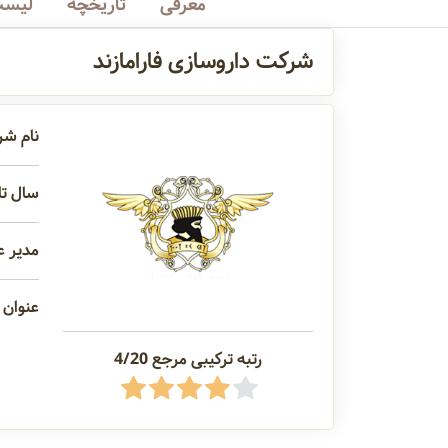
معرفی
تاریخچه
لیست
شرکت داروسازی فارامازند
نام شر
سال تاس
مدیر ع
عنوان 
رتبه ترکیبی مرجع 4/20