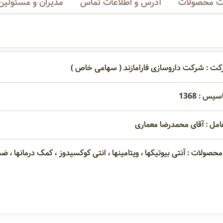
 محصولات
آدرس و اطلاعات تماس
مدیران و مسئولین
کت : شرکت داروسازی فارامازند ( سهامی خاص )
یس : 1368
امل : آقای محمدرضا معماری
محصولات : آنتی بیوتیکها ، ویتامینها ، انتی کوکسیدوز ، کمک درمانها ، ض