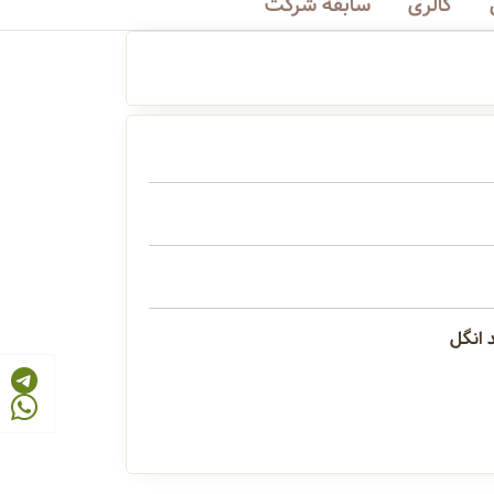
گالری
سابقه شرکت
د انگل