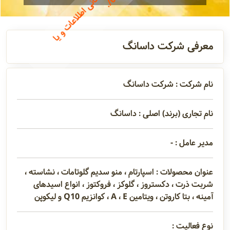
A
n
n
o
u
n
c
e
m
e
n
.
ع
د
م
ب
ه
ر
و
ز
ر
س
ا
ی
ا
ط
ل
ا
ع
ا
ت
و
ی
ا
د
ا
ش
ت
ن
ا
ش
ت
ر
ا
ک
م
ع
ت
ب
ر
0
4
1
1
0
ن
/
آدرس و
اطلاعات
معرفی شرکت داسانگ
تماس
نام شرکت : شرکت داسانگ
مدیران و
مسئولین
نام تجاری (برند) اصلی : داسانگ
گالری
مدیر عامل : -
عنوان محصولات : اسپارتام ، منو سدیم گلوتامات ، نشاسته ،
سابقه
شربت ذرت ، دکستروز ، گلوکز ، فروکتوز ، انواع اسیدهای
آمینه ، بتا کاروتن ، ویتامین A ، E ، کوانزیم Q10 و لیکوپن
شرکت
نوع فعالیت :