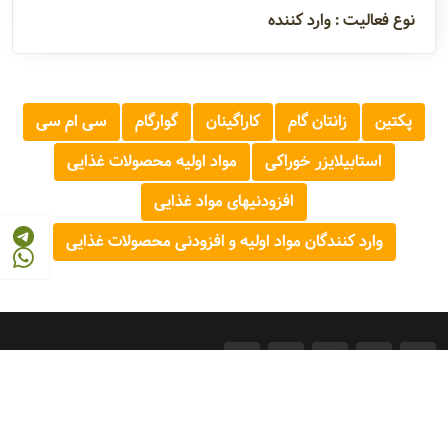
نوع فعالیت : وارد کننده
پکتین
زانتان گام
کاراگینان
گوارگام
سی ام سی
استابیلایزر خوراکی
مواد اولیه محصولات غذایی
افزودنیهای مواد غذایی
وارد کنندگان مواد اولیه و افزودنی محصولات غذایی
© 2026 - 1405
مرجع صنایع غذایی و کشاورزی ایران
FOOD AND AGRICULTURE INDUSTRY REFERENCE OF IRAN