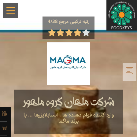
×
رتبه ترکیبی مرجع 4/38
معرفی
تاریخچه
شرکت ماهان گروه ماهور
لیست
وارد کننده قوام دهنده ها ، استابلایزرها ... با
برند ماگما
محصولات