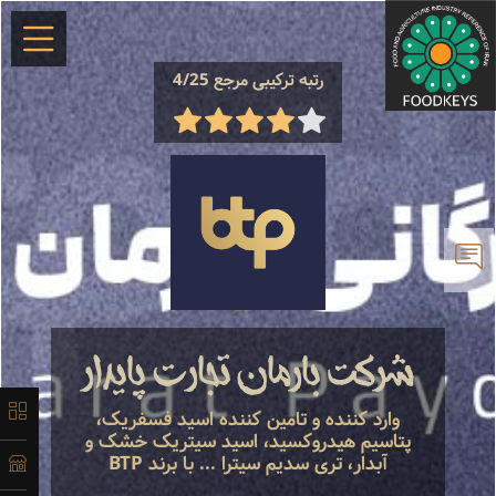
×
رتبه ترکیبی مرجع 4/25
معرفی
لیست
محصولات
شرکت بارمان تجارت پایدار
وارد کننده و تامین کننده اسید فسفریک،
آدرس و
پتاسیم هیدروکسید، اسید سیتریک خشک و
آبدار، تری سدیم سیترا ... با برند BTP
اطلاعات