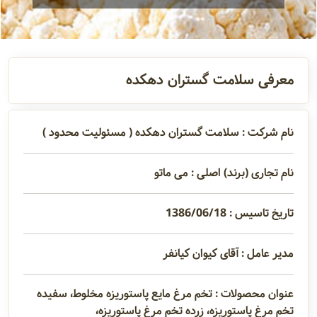
آدرس و
اطلاعات
تماس
معرفی سلامت گستران دهکده
مدیران و
نام شرکت : سلامت گستران دهکده ( مسئولیت محدود )
مسئولین
نام تجاری (برند) اصلی : می ماتو
گالری
تاریخ تاسیس : 1386/06/18
سابقه
مدیر عامل : آقای کیوان کیانفر
شرکت
عنوان محصولات : تخم مرغ مایع پاستوریزه مخلوط، سفیده
تخم مرغ پاستوریزه، زرده تخم مرغ پاستوریزه،