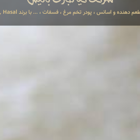
 ، پودر تخم مرغ ، فسفات ، ... با برند Amstel, Olbrisht, Prokar, Eurovo, Hasal