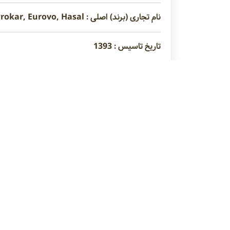
نام تجاری (برند) اصلی : Amstel, Olbrisht, Prokar, Eurovo, Hasal
تاریخ تاسیس : 1393
مدیر عامل : آقای گرامی
عنوان محصولات : ژلاتین ، نشاسته اصلاح شده ، ط
نوع فعالیت : وارد کننده
نشاسته خوراکی
طعم دهند