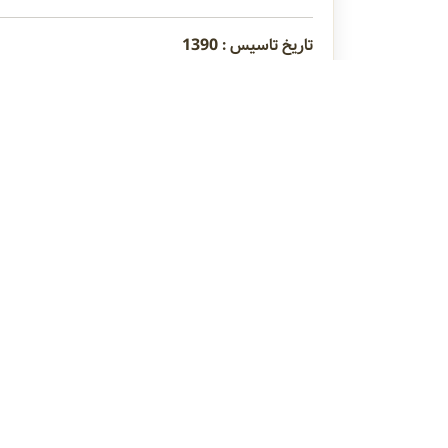
تاریخ تاسیس : 1390
عنوان محصولات : انواع اسانس طبیعی و مصنوعی ،
نوع فعالیت : وارد کننده
طعم دهنده
اسانس خوراکی
کنسانتره م
راهنمای
دربا