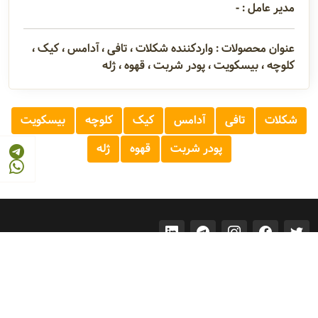
مدیر عامل : -
عنوان محصولات : واردکننده شکلات ، تافی ، آدامس ، کیک ،
کلوچه ، بیسکویت ، پودر شربت ، قهوه ، ژله
شکلات
تافی
آدامس
کیک
کلوچه
بیسکویت
پودر شربت
قهوه
ژله
© 2026 - 1405
مرجع صنایع غذایی و کشاورزی ایران
FOOD AND AGRICULTURE INDUSTRY REFERENCE OF IRAN