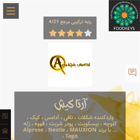
×
رتبه ترکیبی مرجع 4/21
معرفی
تاریخچه
آرتا کیش
لیست
واردکننده شکلات ، تافی ، آدامس ، کیک ،
کلوچه ، بیسکویت ، پودر شربت ، قهوه ، ژله
محصولات
... با برند Alprose ، Nestle ، MAUXION
، Tago