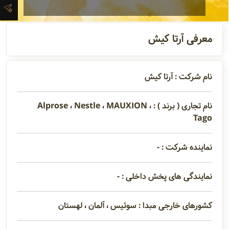
آدرس و
اطلاعات
معرفی آرتا کیش
تماس
نام شرکت : آرتا کیش
مدیران و
مسئولین
نام تجاری ( برند ) : Alprose ، Nestle ، MAUXION ،
Tago
گالری
نماینده شرکت : -
نمایندگی های پخش داخلی : -
سابقه
شرکت
کشورهای خارجی مبدا : سوئیس ، آلمان ، لهستان