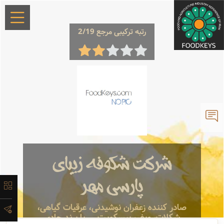
رتبه ترکیبی مرجع 2/19
×
معرفی
تاریخچه
شرکت شکوفه زیبای
لیست
پارسی مهر
محصولات
صادر کننده زعفران نوشیدنی، عرقیات گیاهی،
شکلات، ویفر، بیسکویت ... با برند جادی