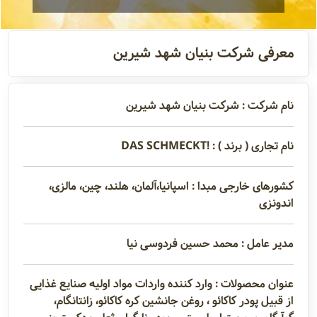
آدرس و
اطلاعات
معرفی شرکت بنیان شهد شیرین
تماس
نام شرکت : شرکت بنیان شهد شیرین
مدیران و
مسئولین
نام تجاری ( برند ) : !DAS SCHMECKT
کشورهای خارجی مبدا : اسپانیا،آلمان، هلند، چین، مالزی،
گالری
اندونزی
مدیر عامل : محمد حسین فردوسی نیا
سابقه
شرکت
عنوان محصولات : وارد کننده واردات مواد اولیه صنایع غذایی
از قبیل پودر کاکائو ، روغن جانشین کره کاکائو، زانتانگام،