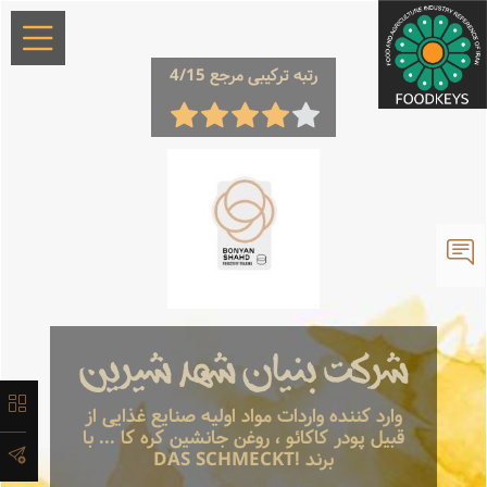
×
رتبه ترکیبی مرجع 4/15
معرفی
تاریخچه
شرکت بنیان شهد شیرین
لیست
وارد کننده واردات مواد اولیه صنایع غذایی از
محصولات
قبیل پودر کاکائو ، روغن جانشین کره کا ... با
برند !DAS SCHMECKT