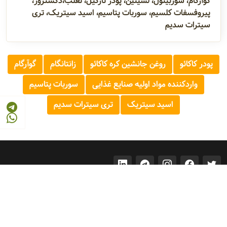
گوآرگام، سوربیتول، لسیتین، پودر نارگیل، ثعلب،دکستروز،
پیروفسفات کلسیم، سوربات پتاسیم، اسید سیتریک، تری
سیترات سدیم
پودر کاکائو
روغن جانشین کره کاکائو
زانتانگام
گوآرگام
واردکننده مواد اولیه صنایع غذایی
سوربات پتاسیم
اسید سیتریک
تری سیترات سدیم
© 2026 - 1405
مرجع صنایع غذایی و کشاورزی ایران
FOOD AND AGRICULTURE INDUSTRY REFERENCE OF IRAN