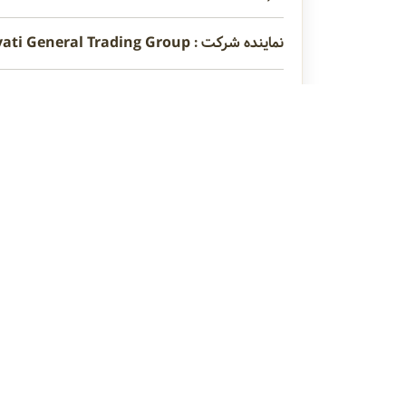
نماینده شرکت : Hayati General Trading Group
کشورهای خارجی مبدا : کره جنوبی ، تایلند ، ایتالیا
مدیر عامل : -
عنوان محصولات : واردکننده نمایندگی انحصاری و
فلکس میستر کنی
نوشیدنیهای طبیعی
راهنمای