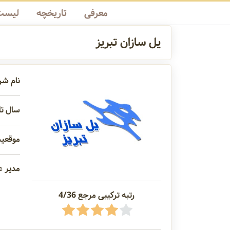
معرفی
تاریخچه
لیست 
یل سازان تبریز
نام شر
سال تاس
موقعیت
مدیر ع
رتبه ترکیبی مرجع 4/36