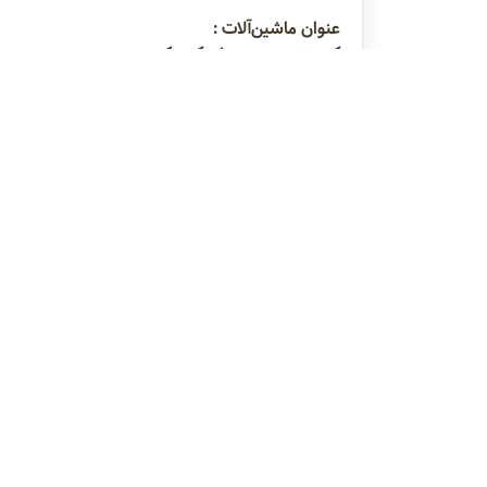
عنوان ماشین‌آلات :
فشرده
کمپرسور هوای فشرده
کمپرسور اسکرو
کمپر
راهنمای
دربا
راهن
تماس 
قوانی
سیاس