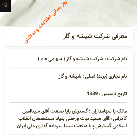
A
n
n
o
u
n
c
e
m
e
n
.
ع
د
م
ب
ه
ر
و
ز
ر
س
ا
ن
ی
ا
ط
ل
ا
ع
ا
ت
و
ن
د
ا
ش
ت
ن
ش
ت
ر
ا
ک
م
ع
ت
ب
ر
آدرس و
اطلاعات
تماس
معرفی شرکت شیشه و گاز
مدیران و
نام شرکت : شرکت شیشه و گاز ( سهامی عام )
مسئولین
نام تجاری (برند) اصلی : شیشه و گاز
گالری
تاریخ تاسیس : 1339
سابقه
مالک یا سهامداران : گسترش پايا صنعت آقای سيناامین
شرکت
کامرانی ،آقای سعید بیات ورحقی بنیاد مستضعفان انقلاب
اسلامی گسترش پايا صنعت سينا سرمایه گذاری ملی ایران