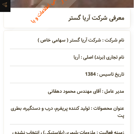
ن
آدرس و
معرفی شرکت آریا گستر
اطلاعات
تماس
نام شرکت : شرکت آریا گستر ( سهامی خاص )
مدیران و
نام تجاری (برند) اصلی : آریا
مسئولین
تاریخ تاسیس : 1384
گالری
مدیر عامل : آقای مهندس محمود دهقانی
سابقه
عنوان محصولات : تولید کننده پریفرم، درب و دستگیره، بطری
شرکت
پت
زمینه فعالیت : ملزومات پلیمری (پلاستیکی) ، انتخاب نشده ،