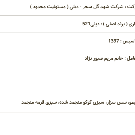
کت : شرکت شهد گل سحر - دیلی ( مسئولیت محدود )
ری ( برند اصلی ) : دیلی521
یس : 1397
امل : خانم مریم صبور نژاد
یمو، سس سزار، سبزی کوکو منجمد شده، سبزی قرمه منجمد
امتیاز مصرف کنندگان