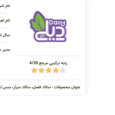
نام شر
نام تجا
سال تاس
مدیر ع
رتبه ترکیبی مرجع 4/20
عنوان محصولات : سالاد فصل، سالاد سزار، سس ل