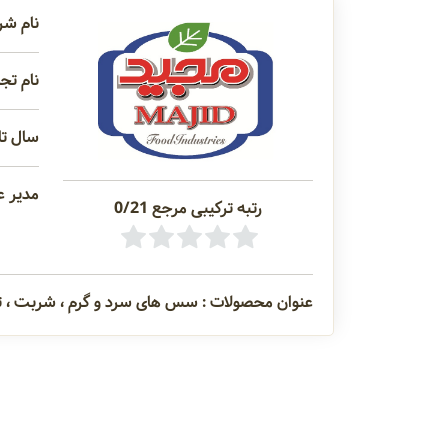
نام شر
نام تجا
سال تاس
مدیر ع
رتبه ترکیبی مرجع 0/21
عنوان محصولات : سس های سرد و گرم ، شربت ، ترشی