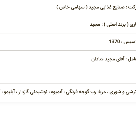
کت : صنایع غذایی مجید ( سهامی خاص )
ری ( برند اصلی ) : مجید
یس : 1370
امل : آقای مجید قنادان
 و شوری ، مربا، رب گوجه فرنگی ، آبمیوه ، نوشیدنی گازدار ، آبلیمو 
امتیاز مصرف کنندگان