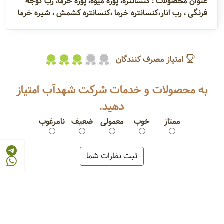
عنوان محصولات : کنسانتره، پوره میوه، پوره خرما، رب گوجه
فرنگی ، رب انار،کنسانتره خرما ،کنسانتره کشمش ، شیره خرما
امتیاز مصرف کنندگان
به محصولات و خدمات شرکت شهدآب امتیاز
دهید.
ممتاز
خوب
معمولی
ضعیف
نامرغوب
کنسانتره سیب
پوره گلابی
آبمیوه تتراپک