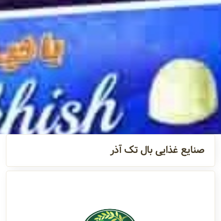
آدرس و
اطلاعات
تماس
مدیران و
مسئولین
گالری
صنایع غذایی بال تک آذر
سابقه
شرکت