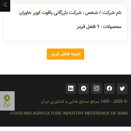
تماس
نام شرکت / شخص : شرکت بازرگانی یاقوت کویر خاوران
مدیران و
محصولات :
1
فلفل قرمز
مسئولین
ادویه فلفل قرمز
گالری
سابقه
شرکت
© 2026 - 1405
مرجع صنایع غذایی و کشاورزی ایران
FOOD AND AGRICULTURE INDUSTRY REFERENCE OF IRAN