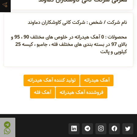
های مختل ...
آدرس و
اطلاعات
نام شرکت / شخص : شرکت کانی کاوشکاران دماوند
تماس
محصولات :
0
آهک هیدراته در خلوص های مختلف 90 ، 95 و
بالای 97 در بسته بندی های مختلف فله ، جامبو ، کیسه 25
مدیران و
کیلویی و پالت
مسئولین
آهک هیدراته
تولید کننده آهک هیدراته
گالری
فروشنده آهک هیدراته
آهک فله
سابقه
شرکت