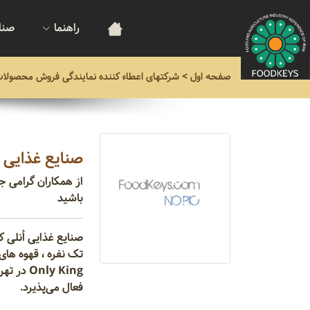
راهنما
صنا
صفحه اول
>
شرکتهای اعطاء کننده نمایندگی فروش محصولات
صنایع غذایی ا
از همکاران گرامی ج
باشید
صنایع غذایی اُنلی
تک نفره ، قهوه های
ly King
فعال می‌پذیرد.