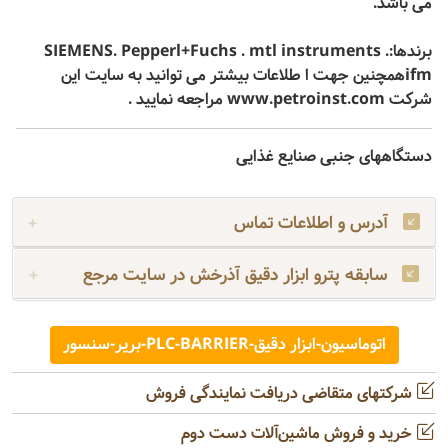
می باشد.
برندها:SIEMENS. Pepperl+Fuchs . mtl instruments .
ifmهمچنين جهت ا طلاعات بيشتر می توانيد به سايت اين
شركت www.petroinst.com مراجعه نماييد .
دستگاههای جنبی صنایع غذایی
آدرس و اطلاعات تماس
سابقه پترو ابزار دقیق آذرخش در سایت مرجع
اتوماسیون-ابزار دقیق-PLC-BARRIER-بریر-سنسور
شرکتهای متقاضی دریافت نمایندگی فروش
خرید و فروش ماشین‌آلات دست دوم