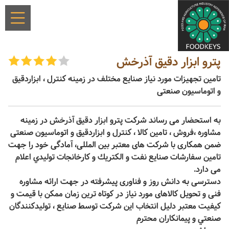
پترو ابزار دقیق آذرخش
تامین تجهیزات مورد نیاز صنایع مختلف در زمینه کنترل ، ابزاردقیق
و اتوماسیون صنعتی
به استحضار می رساند شركت پترو ابزار دقيق آذرخش در زمينه
مشاوره ،فروش ، تامين کالا ، کنترل و ابزاردقيق و اتوماسيون صنعتی
ضمن همکاری با شرکت های معتبر بين المللی، آمادگی خود را جهت
تامين سفارشات صنايع نفت و الكتريك و كارخانجات توليدي اعلام
می دارد.
دسترسی به دانش روز و فناوری پيشرفته در جهت ارائه مشاوره
فنی و تحويل کالاهای مورد نياز در کوتاه ترين زمان ممکن با قيمت و
کيفيت معتبر دليل انتخاب اين شركت توسط صنايع ، توليدكنندگان
صنعتي و پيمانكاران محترم