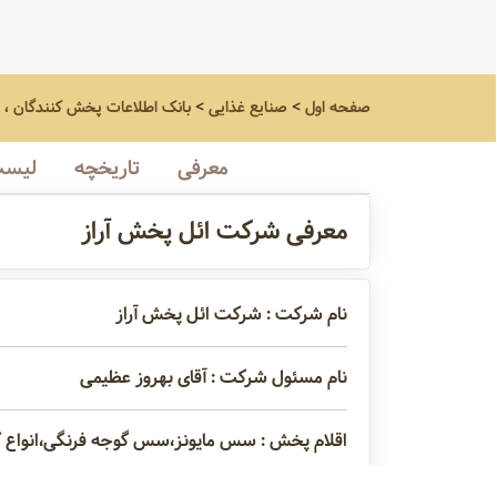
صفحه اول
>
صنایع غذایی
>
بانک اطلاعات پخش کنندگان ، 
معرفی
تاریخچه
لیست
معرفی شرکت ائل پخش آراز
نام شرکت : شرکت ائل پخش آراز
نام مسئول شرکت : آقای بهروز عظیمی
اقلام پخش : سس مایونز،سس گوجه فرنگی،انواع ک