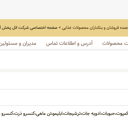
عمده فروشان و بنکداران محصولات غذایی
>
صفحه اختصاصی
شرکت ائل پخش آر
 محصولات
آدرس و اطلاعات تماس
مدیران و مسئولین
مپوت،حبوبات،ادویه جات،ترشیجات،ابلیمو،تن ماهی،کنسرو ذرت،کنسرو 