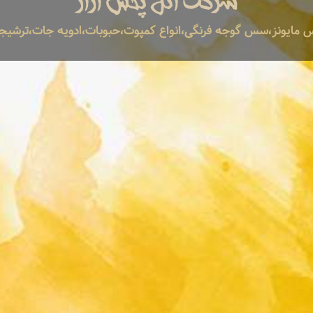
شرکت ائل پخش آراز
ایونز،سس گوجه فرنگی،انواع کمپوت،حبوبات،ادویه جات،ترشیجات،