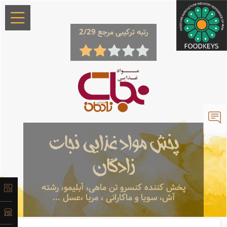
رتبه ترکیبی مرجع 2/29
×
معرفی
پخش مواد غذایی نجات
لیست
محصولات
زادگان
پخش کننده کنسرو تن ماهی، آبلیمو، رشته
آش، سویا و ماکارانی ، مربا ،عسل ...
آدرس و
اطلاعات