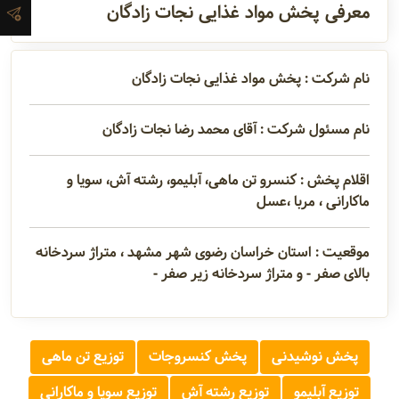
تماس
معرفی پخش مواد غذایی نجات زادگان
نام شرکت : پخش مواد غذایی نجات زادگان
مدیران و
مسئولین
نام مسئول شرکت : آقای محمد رضا نجات زادگان
گالری
اقلام پخش : کنسرو تن ماهی، آبلیمو، رشته آش، سویا و
ماکارانی ، مربا ،عسل
سابقه
موقعیت : استان خراسان رضوی شهر مشهد ، متراژ سردخانه
شرکت
بالای صفر - و متراژ سردخانه زیر صفر -
پخش نوشیدنی
پخش کنسروجات
توزیع تن ماهی
توزیع آبلیمو
توزیع رشته آش
توزیع سویا و ماکارانی