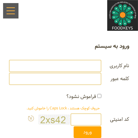
ورود به سیستم
نام کاربری
کلمه عبور
فراموش نشود؟
حروف کوچک هستند ، Caps Lock را خاموش کنید.
کد امنیتی