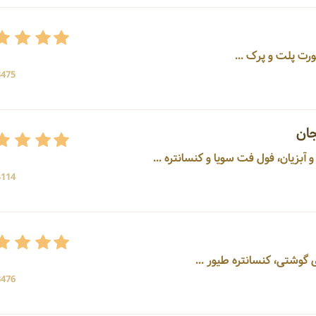
3475 بازد
جان
4114 بازد
3476 بازد