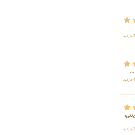
ید
ید
ینتی،
ید