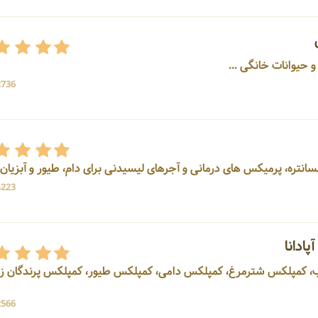
2736 بازد
4223 بازد
ادانا
غذایی اسب، کمپلکس شترمرغ، کمپلکس دامی، کمپلکس طیور، کمپلکس پرندگان ز
2566 بازد