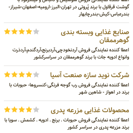
گوشت قرقاول با برند پُروتی در تهران-البرز-ارومیه-اصفهان-شیراز-
بندرعباس-کیش-بندرچابهار
صنایع غذایی وبسته بندی
گوهرممقان
اعطا کننده نمایندگی فروش آردنخودچی،آردبرنج،آردگندم،آردذرت
وانواع ادویه جات با برند گوهرممقان در سراسرکشور
شرکت نوید سازه صنعت آسیا
اعطا کننده نمایندگی فروش رب گوجه فرنگی-کنسروها- حبوبات با
برند در اهواز - شاهین شهر
محصولات غذایی مزرعه پدری
اعطا کننده نمایندگی فروش حبوبات . برنج . ادویه . کشمش . سویا با
برند مزرعه پدری در سراسر کشور