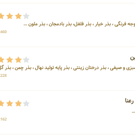
2460 بازد
ن
بزی و صیفی ، بذر درختان زینتی ، بذر پایه تولید نهال ، بذر چمن ، بذر گل ..
2228 بازد
عنا
2162 بازد