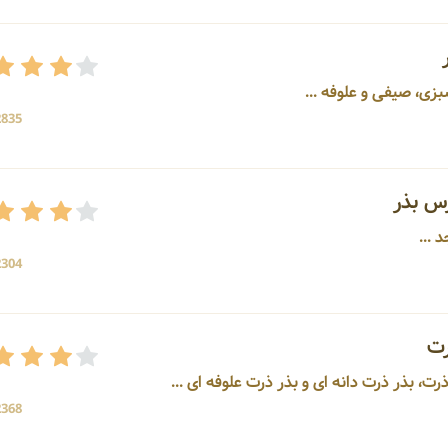
2835 بازد
رس بذر
2304 بازد
ت
2368 بازد