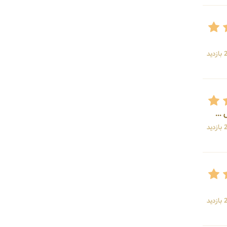
ید
.
ید
ید