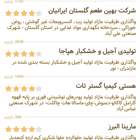
1755 بازدید
شرکت بهین طعم گلستان ایرانیان
واگذاری ظرفیت مازاد تولید رب ، کنسرویجات غیر گوشتی ، روغن
خوراکی ، سردخانه نگهداری مواد غذایی در استان گلستان - شهرک
صنعتی علی آباد
2048 بازدید
تولیدی آجیل و خشکبار هپاجا
واگذاری ظرفیت مازاد تولید آجیل و خشکبار بسته بندی شده در
مازندران - نور
1456 بازدید
هستی کیمیا گستر تات
واگذاری ظرفیت مازاد تولید پودرهای نوشیدنی فوری بر پایه قهوه
کارامل کاکائو-دمنوش-چای-ماسالا-هات چاکلت- در شهرک صنعتی
عباس آباد
396 بازدید
مارینا البرز
واگذاری ظرفیت مازاد تولید حلواارده حلوا شکری کرم ارده کنجدبار