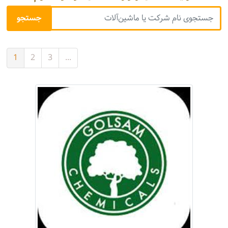
1
2
3
...