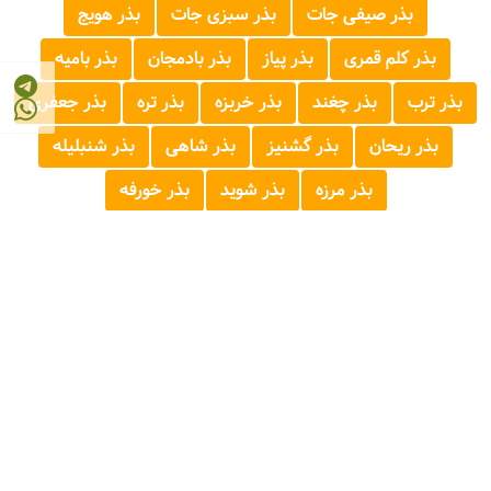
بذر صیفی جات
بذر سبزی جات
بذر هویج
بذر کلم قمری
بذر پیاز
بذر بادمجان
بذر بامیه
بذر ترب
بذر چغند
بذر خربزه
بذر تره
بذر جعفری
بذر ریحان
بذر گشنیز
بذر شاهی
بذر شنبلیله
بذر مرزه
بذر شوید
بذر خورفه
© 2026 - 1405
مرجع صنایع غذایی و کشاورزی ایران
FOOD AND AGRICULTURE INDUSTRY REFERENCE OF IRAN