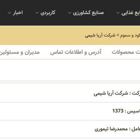
یع غذایی
صنایع کشاورزی
کاربردی
اخبار
کود و سموم
>
شرکت آریا شیمی
 محصولات
آدرس و اطلاعات تماس
مدیران و مسئولین
کت : شرکت آریا شیمی
یس : 1373
امل : محمدرضا تیموری