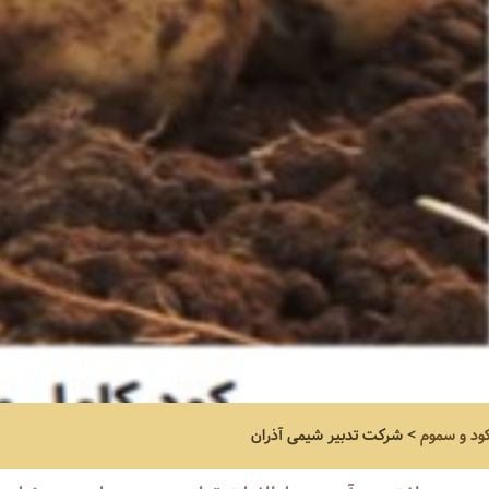
کود و سموم
>
شرکت تدبیر شیمی آذران