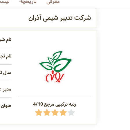
معرفی
تاریخچه
لیست
شرکت تدبیر شیمی آذران
نام شر
نام تجا
سال تاس
مدیر ع
رتبه ترکیبی مرجع 4/10
عنوان 