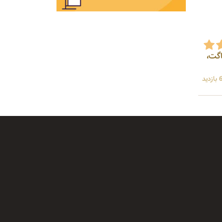
 ناگت،
ید