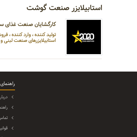
استابیلایزر صنعت گوشت
کارگشایان صنعت غذای سب
استابیلایزرهای صنعت لبنی و 
راهنمای
دربا
راهن
تماس 
قوانی