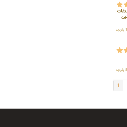
سته ، مشتقات
نین
ید
ید
1