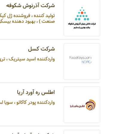
شرکت آذرنوش شکوفه
صنعت ) ، بهبود دهنده بیسکویت
شرکت کسل
واردکننده اسید سیتریک ، تری سدیم سیترات ، سوربیتول، ویتامین c، بیوتین، ویتامین B6، ویتامین B5 ...
اطلس ره آورد آریا
واردکننده پودر کاکائو ، سویا لسیتین ، سوربیتول ، روغن جانشین کره کاکائو ، شورتنینگ ، پالم کرنل ...