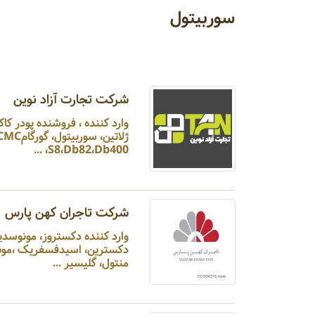
سوربیتول
شرکت تجارت آزاد نوین
S8،Db82،Db400، ...
شرکت تاجران کهن پارس
منتول، گلیسیر ...