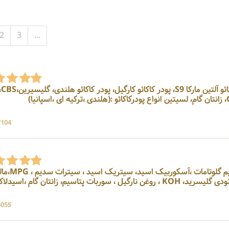
2
3
...
وارد کننده ، فروشنده پودر کاکائو آلتین مارکا S9
ژلاتین، سوربیتول، گورگامCMC، زانتان گام، لسیتین انواع پودرکاکائو :(هلندی ،ترکیه ای ،اسپانیا)
7104 بازد
وارد کننده دکستروز، مونوسدیم گلوتامات ،آسکوربیک اسید
دکسترین، اسیدفسفریک ،مونودی گلیسرید، KOH ، روغن نارگیل ، سوربات پتاسیم، زانتان گام ،اس
6055 بازد