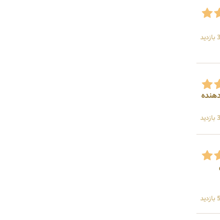
ید
د دهنده
ید
ید