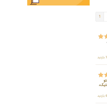
1
، پودر کاکائو کارگیل، پودر کاکائو هلندی، گلیسیرین،CBS،
ید
، سیتریک اسید ، سیترات سدیم ، MPG،مالتو
یدلاکتیک،
ید