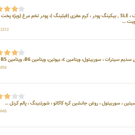
تولید کننده ، فروشنده ژل کیک ، SLE , بیکینگ پودر ، کرم مغزی (فیلینگ )، پودر تخم مرغ (ویژه پخت
 ...
12212 بازد
4856 بازد
9045 بازد