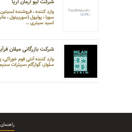
شرکت لیو آرمان آریا
سویا ، پولیول (سوربیتول ، مان
اسید سیتری ...
شرکت بازرگانی میلان فرآین
وارد کننده آنتی فوم خوراکی،
سلولز، گوارگام ،سیترات سدیم، 
راهنمای