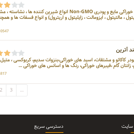
وارد کننده ، فروشنده لسیتین خوراکی مایع و پودری Non-GMO انواع شیرین کننده ها ، نشا
یتول ، مالتیتول ، ایزومالت ، زایلیتول و اریترول) و انواع فسفات ها و همچ
10547 بازد
د آترین
 پودر کاکائو و مشتقات، اسید های خوراکی،بنزوات سدیم، کربوکسی ، متیل
زانتان گام ،فیبرهای خوراکی، رنگ ها و اسانس های خوراکی ...
5817 بازد
2
3
...
 سایت
دسترسی سریع