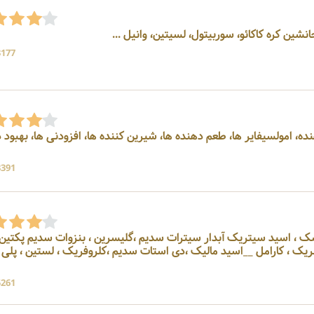
3177 بازد
 ، فروشنده قوام دهنده، امولسیفایر ها، طعم دهنده ها، شیرین کننده ها، افزودنی ها، بهبو
3391 بازد
 ، اسید سیتریک آبدار سیترات سدیم ،گلیسرین ، بنزوات سدیم پکتین
یک ، کارامل __اسید مالیک ،دی استات سدیم ،کلروفریک ، لستین ، پلی
5261 بازد