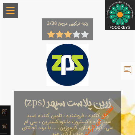
×
رتبه ترکیبی مرجع 3/38
معرفی
تاریخچه
زرین پلاست سپهر (zps)
لیست
وارد کننده ، فروشنده ، تامین کننده اسید
محصولات
سیتریک، دکستروز، مالتودکسترین ، سی ام
سی، گوار، زانتان، کارموزین، ... با برند آجانتای
هند ، آرکای هند