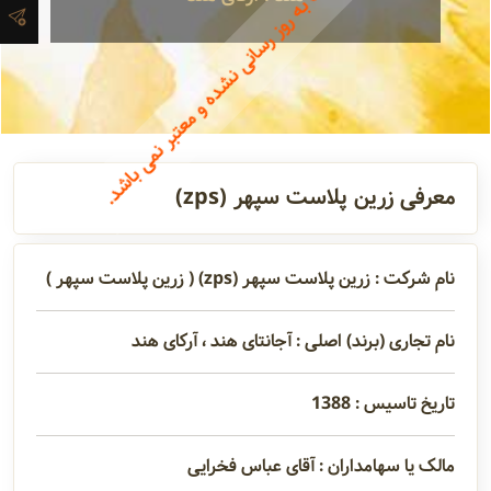
اطلاعات این شرکت به روز رسانی نشده و معتبر نمی باشد.
آدرس و
اطلاعات
تماس
مدیران و
معرفی زرین پلاست سپهر (zps)
مسئولین
نام شرکت : زرین پلاست سپهر (zps) ( زرین پلاست سپهر )
گالری
نام تجاری (برند) اصلی : آجانتای هند ، آرکای هند
سابقه
تاریخ تاسیس : 1388
شرکت
مالک یا سهامداران : آقای عباس فخرایی