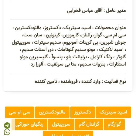
مدیر عامل : آقای عباس فخرایی
عنوان محصولات : اسید سیتریک، دکستروز، مالتودکسترین ،
سی ام سی، گوار، زانتان، کارموزین، کینولین ، سان ست،
جوش شیرین، بی کربنات آمونیوم، سدیم سیترات ، سوربیتول
، اسید لاکتیک ، مونو سدیم گلوتامات ، دی استات سدیم ،
گلوکز ، رنگ کارامل ، برلیانت بلو ، پنسوآ ، گلیسیرین مونو
استئارات ، بنزوات سدیم ، متا بی سولفیت ، آلورا رد
نوع فعالیت : وارد کننده ، فروشنده ، تامین کننده
اسید سیتریک
دکستروز
مالتودکسترین
سی ام سی
گوارگام
گزانتان گام
سوربیتول
رنگهای خوراکی