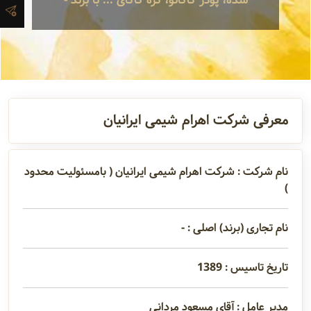
شده، پودر کاکائو، کره کاکائ ... با برند -
آدرس و
اطلاعات
تماس
مدیران و
معرفی شرکت اهرام شیمی ایرانیان
مسئولین
نام شرکت : شرکت اهرام شیمی ایرانیان ( بامسئولیت محدود
)
گالری
نام تجاری (برند) اصلی : -
سابقه
شرکت
تاریخ تاسیس : 1389
مدیر عامل : آقای مسعود مردانی