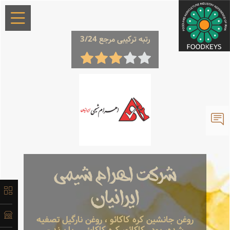
×
رتبه ترکیبی مرجع 3/24
معرفی
تاریخچه
شرکت اهرام شیمی
لیست
ایرانیان
محصولات
روغن جانشین کره کاکائو ، روغن نارگیل تصفیه